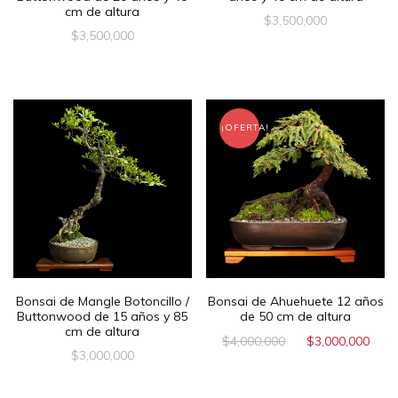
cm de altura
$
3,500,000
$
3,500,000
¡OFERTA!
Bonsai de Mangle Botoncillo /
Bonsai de Ahuehuete 12 años
Buttonwood de 15 años y 85
de 50 cm de altura
cm de altura
$
4,000,000
$
3,000,000
$
3,000,000