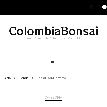
0
ColombiaBonsai
Venta Bonsai de Coleccion en Colombia
Inicio
Tienda
Bonsai para la Venta
CATEGORÍA