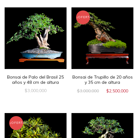
¡OFERTA!
Bonsai de Palo del Brasil 25
Bonsai de Trupillo de 20 años
años y 48 cm de altura
y 35 cm de altura
$
3,000,000
$
3,000,000
$
2,500,000
¡OFERTA!