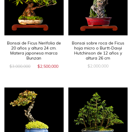
Bonsai de Ficus Nerifolia de
Bonsai sobre roca de Ficus
20 años y altura 24 cm.
hoja micro o Burtt-Davyi
Matera japonesa marca
Hutchinson de 12 años y
Bunzan
altura 26 cm
$
2,000,000
$
3,000,000
$
2,500,000