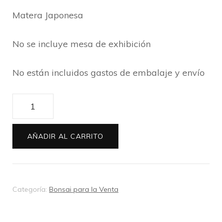
Matera Japonesa
No se incluye mesa de exhibición
No están incluidos gastos de embalaje y envío
Bosque
Bonsai
de
AÑADIR AL CARRITO
Serisa
Hoja
Micro
Categoría:
Bonsai para la Venta
de
10