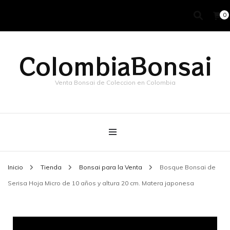
0
ColombiaBonsai
Venta Bonsai de Coleccion en Colombia
Inicio
Tienda
Bonsai para la Venta
Bosque Bonsai de
Serisa Hoja Micro de 10 años y altura 20 cm. Matera japonesa