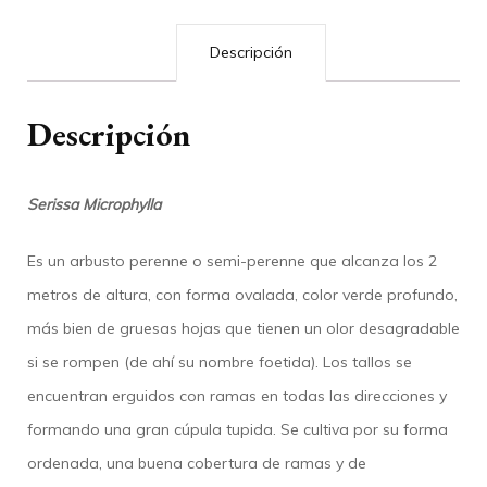
años
y
Descripción
altura
20
Descripción
cm.
Matera
japonesa
Serissa Microphylla
cantidad
Es un arbusto perenne o semi-perenne que alcanza los 2
metros de altura, con forma ovalada, color verde profundo,
más bien de gruesas hojas que tienen un olor desagradable
si se rompen (de ahí su nombre foetida). Los tallos se
encuentran erguidos con ramas en todas las direcciones y
formando una gran cúpula tupida. Se cultiva por su forma
ordenada, una buena cobertura de ramas y de