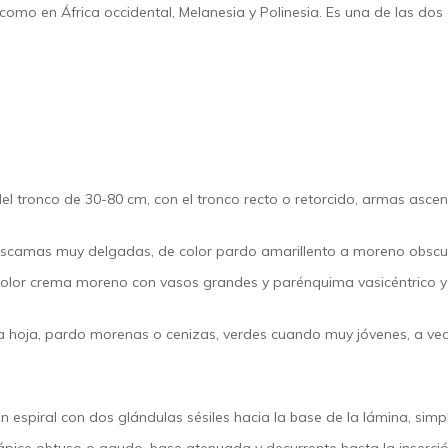
í como en África occidental, Melanesia y Polinesia. Es una de las d
del tronco de 30-80 cm, con el tronco recto o retorcido, armas as
scamas muy delgadas, de color pardo amarillento a moreno obscuro
 color crema moreno con vasos grandes y parénquima vasicéntrico y
 hoja, pardo morenas o cenizas, verdes cuando muy jóvenes, a ve
n espiral con dos glándulas sésiles hacia la base de la lámina, simpl