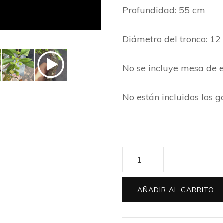
Profundidad: 55 cm
Diámetro del tronco: 12
No se incluye mesa de e
No están incluidos los 
Bonsai
de
Mangle
AÑADIR AL CARRITO
Botoncillo
/