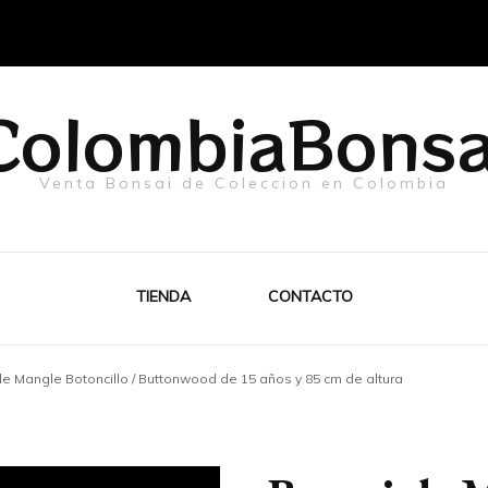
ColombiaBonsa
Venta Bonsai de Coleccion en Colombia
TIENDA
CONTACTO
e Mangle Botoncillo / Buttonwood de 15 años y 85 cm de altura