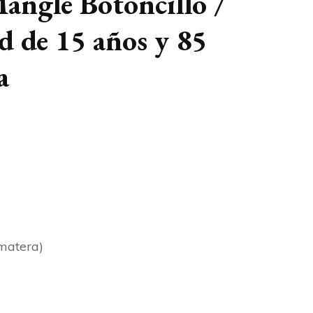
angle Botoncillo /
 de 15 años y 85
a
 matera)