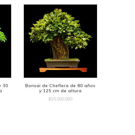
e 30
Bonsai de Cheflera de 80 años
a
y 125 cm de altura
$
25,000,000