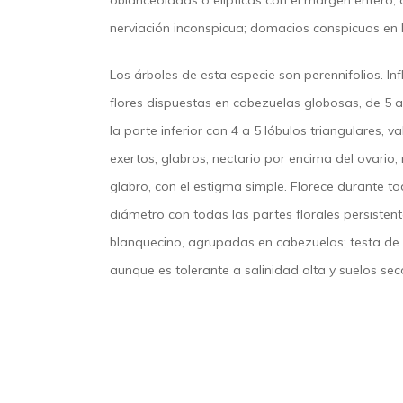
oblanceoladas o elípticas con el margen entero, á
nerviación inconspicua; domacios conspicuos en l
Los árboles de esta especie son perennifolios. I
flores dispuestas en cabezuelas globosas, de 5 
la parte inferior con 4 a 5 lóbulos triangulares, v
exertos, glabros; nectario por encima del ovario,
glabro, con el estigma simple. Florece durante 
diámetro con todas las partes florales persisten
blanquecino, agrupadas en cabezuelas; testa de 
aunque es tolerante a salinidad alta y suelos se