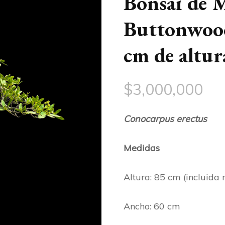
Bonsai de M
Buttonwood
cm de altur
$
3,000,000
Conocarpus erectus
Medidas
Altura: 85 cm (incluida
Ancho: 60 cm