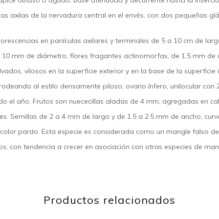
pice obtuso o agudo, base atenuada y decurrente hasta la inserción 
as axilas de la nervadura central en el envés, con dos pequeñas gl
nflorescencias en panículas axilares y terminales de 5 a 10 cm de l
a 10 mm de diámetro; flores fragantes actinomorfas, de 1.5 mm de d
alvados, vilosos en la superficie exterior y en la base de la superfici
 rodeando al estilo densamente piloso, ovario ínfero, unilocular con 
todo el año. Frutos son nuececillas aladas de 4 mm, agregadas en 
tes. Semillas de 2 a 4 mm de largo y de 1.5 a 2.5 mm de ancho, cur
color pardo. Esta especie es considerada como un mangle falso deb
cos; con tendencia a crecer en asociación con otras especies de man
Productos relacionados