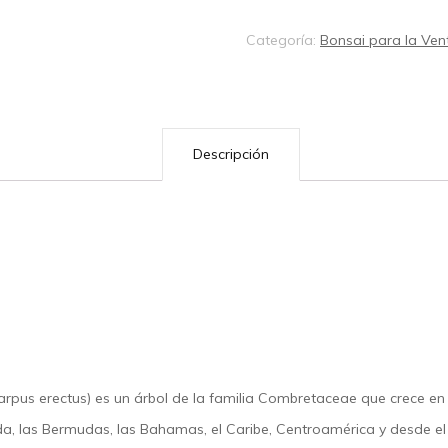
Buttonwood
Categoría:
Bonsai para la Ven
de
15
años
y
Descripción
85
cm
de
altura
cantidad
us erectus) es un árbol de la familia Combretaceae que crece en la
da, las Bermudas, las Bahamas, el Caribe, Centroamérica y desde el s