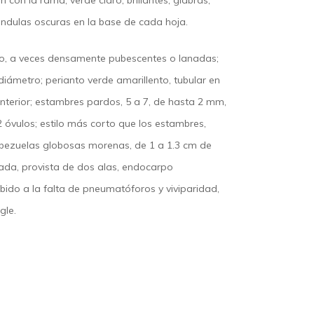
con la rama, verde claro, brillantes, glabras;
ándulas oscuras en la base de cada hoja.
argo, a veces densamente pubescentes o lanadas;
iámetro; perianto verde amarillento, tubular en
e interior; estambres pardos, 5 a 7, de hasta 2 mm,
2 óvulos; estilo más corto que los estambres,
cabezuelas globosas morenas, de 1 a 1.3 cm de
vada, provista de dos alas, endocarpo
ido a la falta de pneumatóforos y viviparidad,
gle.