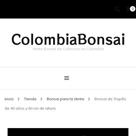
0
ColombiaBonsai
Venta Bonsai de Coleccion en Colombia
Inicio
Tienda
Bonsai para la Venta
Bonsai de Trupillo
de 40 años y 60 cm de altura