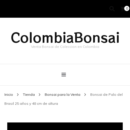
0
ColombiaBonsai
Venta Bonsai de Coleccion en Colombia
Inicio
Tienda
Bonsai para la Venta
Bonsai de Palo del
Brasil 25 años y 48 cm de altura