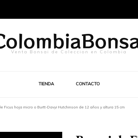
ColombiaBonsa
Venta Bonsai de Coleccion en Colombia
TIENDA
CONTACTO
e Ficus hoja micro o Burtt-Davyi Hutchinson de 12 años y altura 15 cm