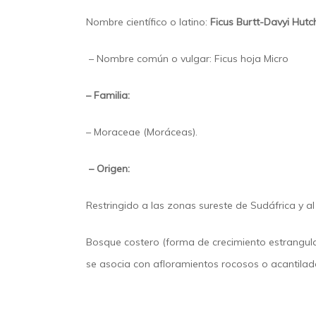
Nombre científico o latino:
Ficus Burtt-Davyi Hut
– Nombre común o vulgar: Ficus hoja Micro
– Familia:
– Moraceae (Moráceas).
– Origen:
Restringido a las zonas sureste de Sudáfrica y 
Bosque costero (forma de crecimiento estrangula
se asocia con afloramientos rocosos o acantilad