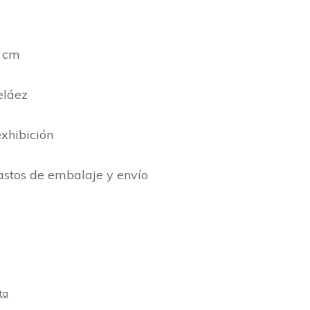
7 cm
eláez
xhibición
gastos de embalaje y envío
ta