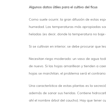
Algunos datos útiles para el cultivo del ficus
Como suele ocurrir, la gran difusión de estas e
humedad. Las temperaturas más apropiadas son la
heladas (es decir, donde la temperatura no baje d
Si se cultivan en interior, se debe procurar que l
Necesitan riego moderado: un vaso de agua todos 
de nuevo. Si las hojas amarillean y tienden a caer
hojas se marchitan, el problema será el contrario
Una característica de estas plantas es la secrec
además de sanar sus heridas. Contiene hidrocarb
ahí el nombre árbol del caucho). Hay que tener c