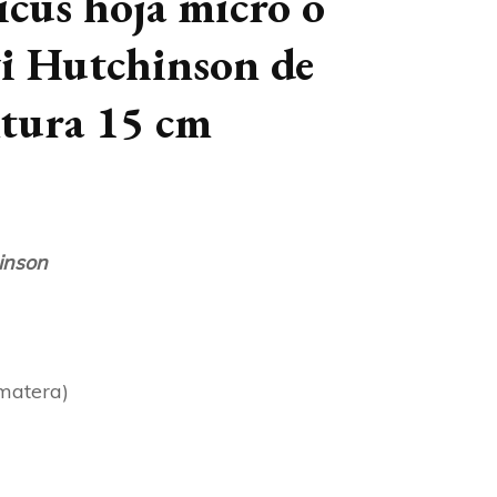
icus hoja micro o
i Hutchinson de
ltura 15 cm
inson
 matera)