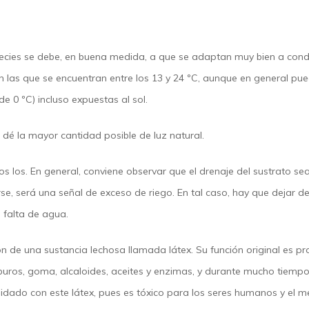
species se debe, en buena medida, a que se adaptan muy bien a cond
s que se encuentran entre los 13 y 24 ºC, aunque en general puede
e 0 ºC) incluso expuestas al sol.
es dé la mayor cantidad posible de luz natural.
los. En general, conviene observar que el drenaje del sustrato sea
se, será una señal de exceso de riego. En tal caso, hay que dejar de 
: falta de agua.
ión de una sustancia lechosa llamada látex. Su función original es p
uros, goma, alcaloides, aceites y enzimas, y durante mucho tiempo
uidado con este látex, pues es tóxico para los seres humanos y el m