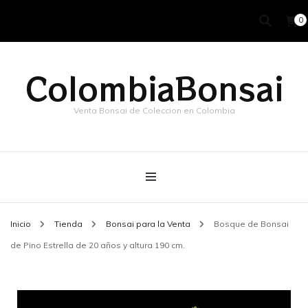
0
ColombiaBonsai
Venta Bonsai de Coleccion en Colombia
Inicio
Tienda
Bonsai para la Venta
Bosque de Bonsai
de Pino Estrella de 20 años y altura 190 cm.