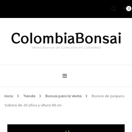
0
ColombiaBonsai
Venta Bonsai de Coleccion en Colombia
Inicio
Tienda
Bonsai para la Venta
Bonsai de Junipero
Sabina de 20 años y altura 58 cm.