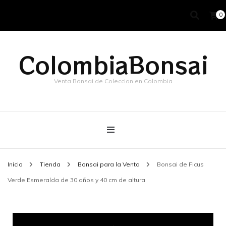
0
ColombiaBonsai
Venta Bonsai de Coleccion en Colombia
Inicio
Tienda
Bonsai para la Venta
Bonsai de Ficus
Verde Esmeralda de 30 años y 40 cm de altura