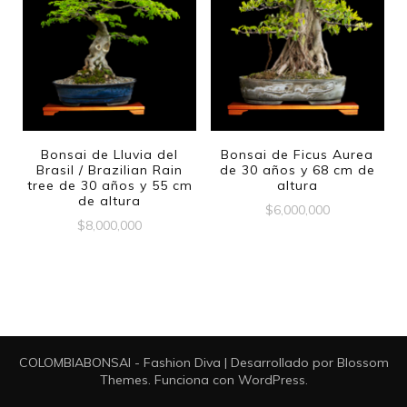
Bonsai de Lluvia del
Bonsai de Ficus Aurea
Brasil / Brazilian Rain
de 30 años y 68 cm de
tree de 30 años y 55 cm
altura
de altura
$
6,000,000
$
8,000,000
COLOMBIABONSAI -
Fashion Diva | Desarrollado por
Blossom
Themes
. Funciona con
WordPress
.