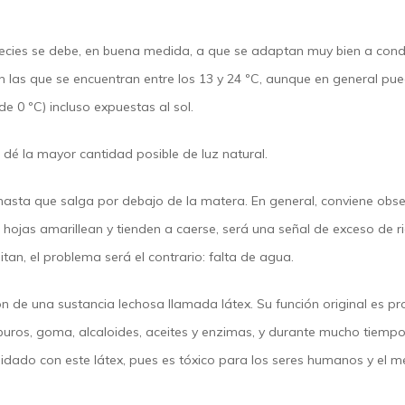
species se debe, en buena medida, a que se adaptan muy bien a cond
s que se encuentran entre los 13 y 24 ºC, aunque en general puede
e 0 ºC) incluso expuestas al sol.
es dé la mayor cantidad posible de luz natural.
asta que salga por debajo de la matera. En general, conviene obser
s hojas amarillean y tienden a caerse, será una señal de exceso de r
itan, el problema será el contrario: falta de agua.
ión de una sustancia lechosa llamada látex. Su función original es p
uros, goma, alcaloides, aceites y enzimas, y durante mucho tiempo
uidado con este látex, pues es tóxico para los seres humanos y el m