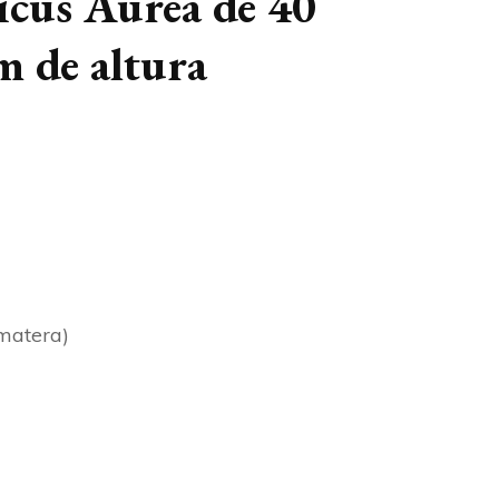
icus Aurea de 40
m de altura
 matera)