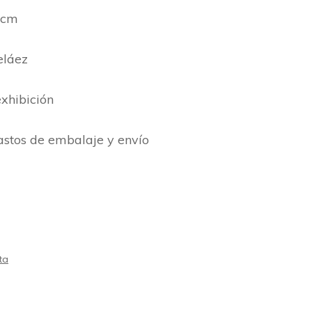
 cm
eláez
xhibición
gastos de embalaje y envío
ta