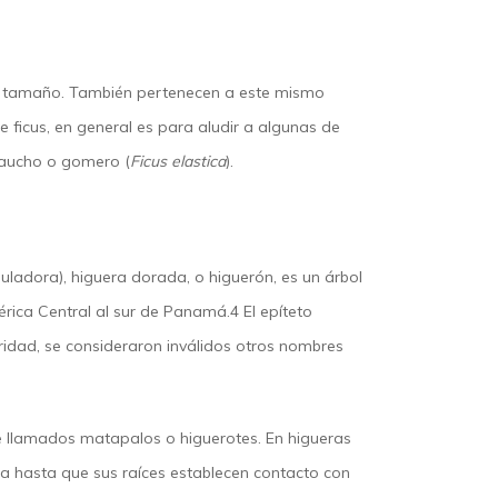
en tamaño. También pertenecen a este mismo
 ficus, en general es para aludir a algunas de
 caucho o gomero (
Ficus elastica
).
adora), higuera dorada, o higuerón,​ es un árbol
érica Central al sur de Panamá.4​ El epíteto
oridad, se consideraron inválidos otros nombres
e llamados matapalos o higuerotes. En higueras
ita hasta que sus raíces establecen contacto con