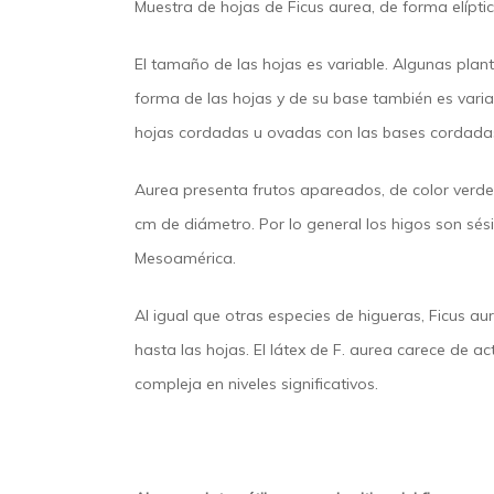
Muestra de hojas de Ficus aurea, de forma elíptic
El tamaño de las hojas es variable. Algunas pla
forma de las hojas y de su base también es varia
hojas cordadas u ovadas con las bases cordad
Aurea presenta frutos apareados,​ de color verd
cm de diámetro. Por lo general los higos son sé
Mesoamérica.
Al igual que otras especies de higueras, Ficus au
hasta las hojas. El látex de F. aurea carece de ac
compleja en niveles significativos.