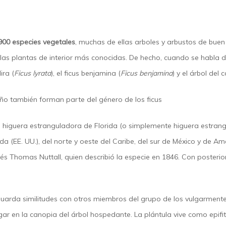
00 especies vegetales
, muchas de ellas arboles y arbustos de bu
as plantas de interior más conocidas. De hecho, cuando se habla de
ira (
Ficus lyrata
), el ficus benjamina (
Ficus benjamina
) y el árbol del
ño también forman parte del género de los ficus
higuera estranguladora de Florida (o simplemente higuera estrangul
a (EE. UU.), del norte y oeste del Caribe, del sur de México y de Am
glés Thomas Nuttall, quien describió la especie en 1846. Con posteri
guarda similitudes con otros miembros del grupo de los vulgarment
lugar en la canopia del árbol hospedante. La plántula vive como epif