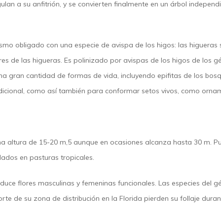
ulan a su anfitrión, y se convierten finalmente en un árbol independ
ismo obligado con una especie de avispa de los higos: las higueras
res de las higueras. Es polinizado por avispas de los higos de los 
una gran cantidad de formas de vida, incluyendo epifitas de los bos
radicional, como así también para conformar setos vivos, como orna
na altura de 15-20 m,5​ aunque en ocasiones alcanza hasta 30 m. P
slados en pasturas tropicales.
uce flores masculinas y femeninas funcionales.​ Las especies del gé
te de su zona de distribución en la Florida pierden su follaje duran