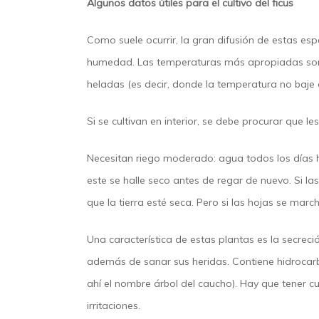
Algunos datos útiles para el cultivo del ficus
Como suele ocurrir, la gran difusión de estas e
humedad. Las temperaturas más apropiadas son la
heladas (es decir, donde la temperatura no baje d
Si se cultivan en interior, se debe procurar que l
Necesitan riego moderado: agua todos los días h
este se halle seco antes de regar de nuevo. Si la
que la tierra esté seca. Pero si las hojas se march
Una característica de estas plantas es la secrec
además de sanar sus heridas. Contiene hidrocarb
ahí el nombre árbol del caucho). Hay que tener c
irritaciones.