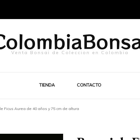
ColombiaBonsa
Venta Bonsai de Coleccion en Colombia
TIENDA
CONTACTO
e Ficus Aurea de 40 años y 75 cm de altura