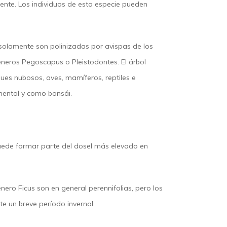
iente. Los individuos de esta especie pueden
 solamente son polinizadas por avispas de los
géneros Pegoscapus o Pleistodontes. El árbol
ques nubosos, aves, mamíferos, reptiles e
mental y como bonsái.
uede formar parte del dosel más elevado en
nero Ficus son en general perennifolias, pero los
te un breve período invernal.