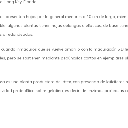
a. Long Key, Florida.
ntas presentan hojas por lo general menores a 10 cm de largo, mien
ble: algunas plantas tienen hojas oblongas o elípticas, de base cu
as a redondeadas.
e cuando inmaduros que se vuelve amarillo con la maduración.5​ Dif
siles, pero se sostienen mediante pedúnculos cortos en ejemplares 
rea es una planta productora de látex,​ con presencia de laticíferos 
tividad proteolítica sobre gelatina,​ es decir, de enzimas proteasas c