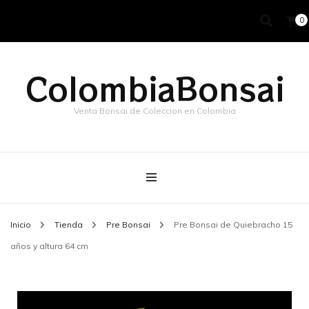
0
ColombiaBonsai
Venta Bonsai de Coleccion en Colombia
Inicio
Tienda
Pre Bonsai
Pre Bonsai de Quiebracho 15
años y altura 64 cm