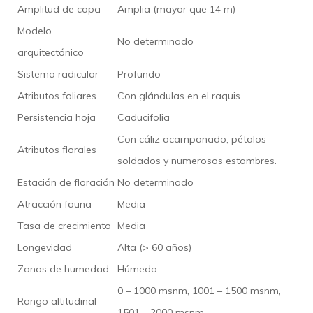
Amplitud de copa
Amplia (mayor que 14 m)
Modelo
No determinado
arquitectónico
Sistema radicular
Profundo
Atributos foliares
Con glándulas en el raquis.
Persistencia hoja
Caducifolia
Con cáliz acampanado, pétalos
Atributos florales
soldados y numerosos estambres.
Estación de floración
No determinado
Atracción fauna
Media
Tasa de crecimiento
Media
Longevidad
Alta (> 60 años)
Zonas de humedad
Húmeda
0 – 1000 msnm, 1001 – 1500 msnm,
Rango altitudinal
1501 – 2000 msnm