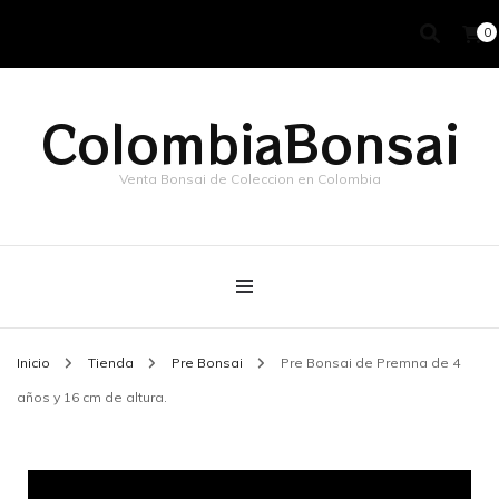
0
ColombiaBonsai
Venta Bonsai de Coleccion en Colombia
Inicio
Tienda
Pre Bonsai
Pre Bonsai de Premna de 4
años y 16 cm de altura.