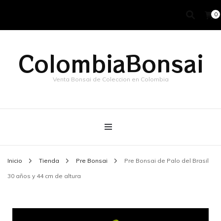
0
ColombiaBonsai
Venta Bonsai de Coleccion en Colombia
Inicio
Tienda
Pre Bonsai
Pre Bonsai de Palo del Brasil
30 años y 44 cm de altura